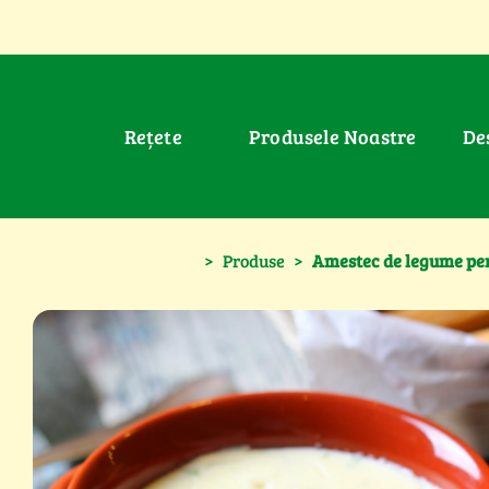
Rețete
Produsele Noastre
D
>
Produse
>
Amestec de legume pe