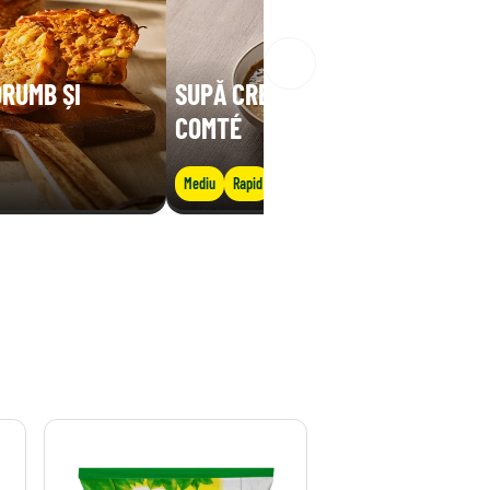
ORUMB ȘI
SUPĂ CREMOASĂ DE LINTE CU
COMTÉ
Mediu
Rapid