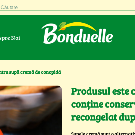
Căutare
espre Noi
ntru supă cremă de conopidă
Produsul este 
conține conserv
recongelat dup
Supele cremă sunt o alternativ