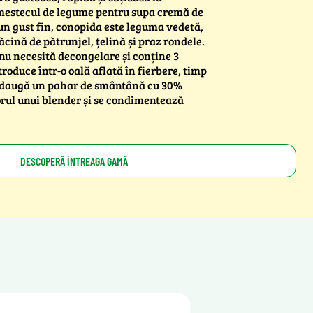
Amestecul de legume pentru supa cremă de
un gust fin, conopida este leguma vedetă,
ină de pătrunjel, țelină și praz rondele.
 nu necesită decongelare și conține 3
troduce într-o oală aflată în fierbere, timp
 adaugă un pahar de smântână cu 30%
rul unui blender și se condimentează
DESCOPERĂ ÎNTREAGA GAMĂ