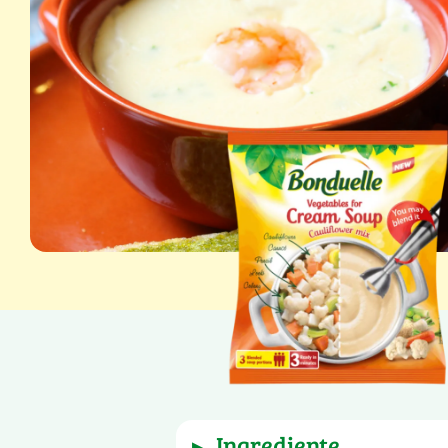
Greutate netă: 400 g
ingrediente
▶