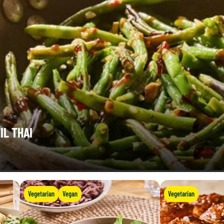
0,11 g
IL THAI
Vegetarian
Vegan
Vegetarian