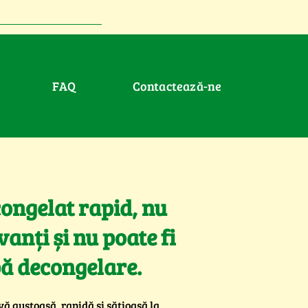
FAQ
Contactează-ne
congelat rapid, nu
anți și nu poate fi
ă decongelare.
ă gustoasă, rapidă și sățioasă la