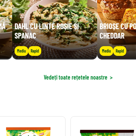
MĂ
DAHL CU LINTE ROȘIE ȘI
BRIOȘE CU P
SPANAC
CHEDDAR
Mediu
Rapid
Mediu
Rapid
Vedeți toate rețetele noastre
>