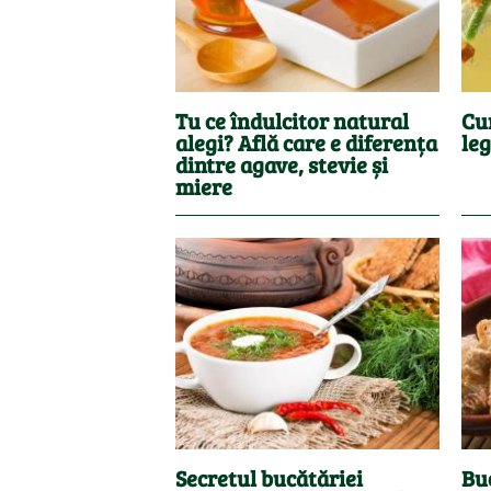
Tu ce îndulcitor natural
Cum
alegi? Află care e diferența
le
dintre agave, stevie și
miere
Secretul bucătăriei
Bu