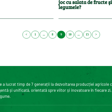
joc cu salata de fructe ş
legumele?
<
1
...
8
9
10
...
15
>
 a lucrat timp de 7 generații la dezvoltarea producției agricole 
ntă și unificată, orientată spre viitor și inovatoare în fiecare zi
egume.