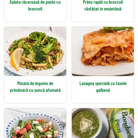
Salata răcoroasă de paste cu
Prânz rapid cu broccoli
broccoli
răsfățat în smântână
Mixată de legume de
Lasagna specială cu fasole
primăvară cu șuncă afumată
galbenă