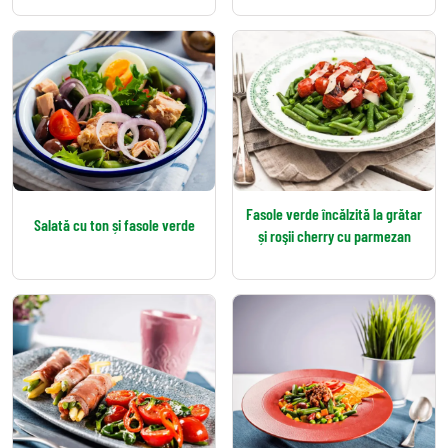
Fasole verde încălzită la grătar
Salată cu ton și fasole verde
și roşii cherry cu parmezan