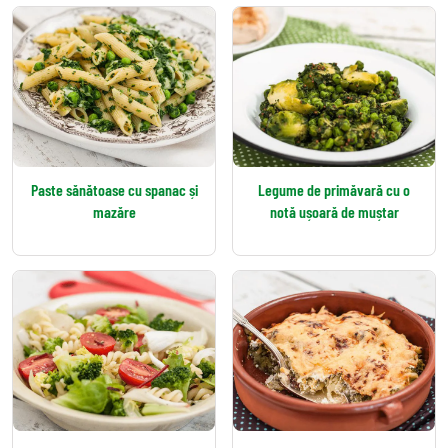
Paste sănătoase cu spanac și
Legume de primăvară cu o
mazăre
notă ușoară de muștar