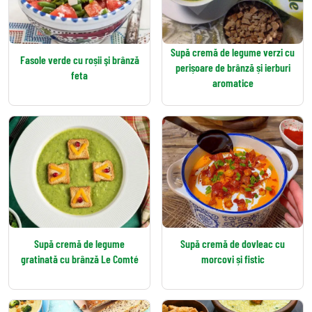
Supă cremă de legume verzi cu
Fasole verde cu roșii şi brânză
perișoare de brânză și ierburi
feta
aromatice
Supă cremă de legume
Supă cremă de dovleac cu
gratinată cu brânză Le Comté
morcovi și fistic