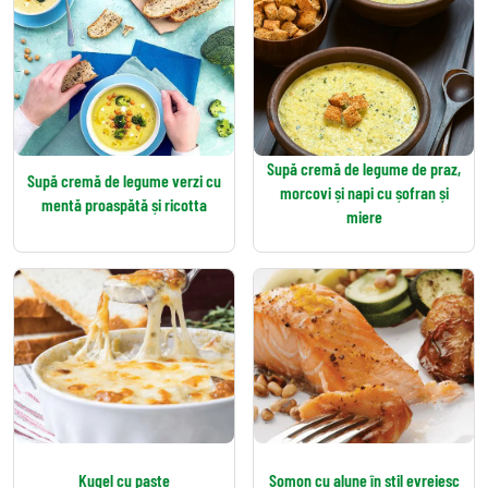
Supă cremă de legume de praz,
Supă cremă de legume verzi cu
morcovi și napi cu șofran și
mentă proaspătă și ricotta
miere
Kugel cu paste
Somon cu alune în stil evreiesc