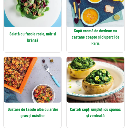
Supă cremă de dovleac cu
Salată cu fasole roșie, măr și
castane coapte și ciuperci de
brânză
Paris
Gustare de fasole albă cu ardei
Cartofi copți umpluți cu spanac
gras și măsline
și verdeață