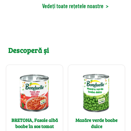
Vedeți toate rețetele noastre
>
Descoperă și
BRETONA, Fasole albă
Mazăre verde boabe
boabe în sos tomat
dulce