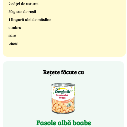
2 căței de usturoi
50 g suc de roșii
1 lingură ulei de măsline
cimbru
sare
piper
Rețete făcute cu
Fasole albă boabe