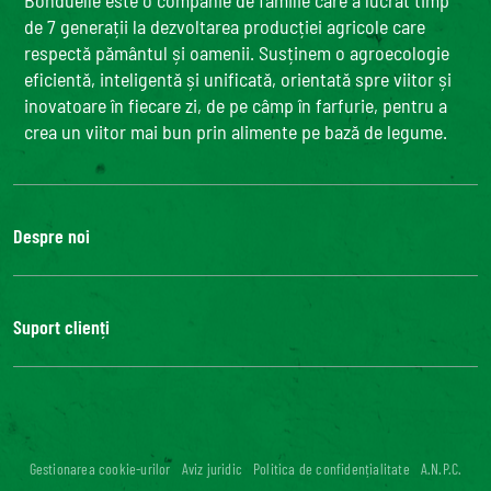
Bonduelle este o companie de familie care a lucrat timp
de 7 generații la dezvoltarea producției agricole care
respectă pământul și oamenii. Susținem o agroecologie
eficientă, inteligentă și unificată, orientată spre viitor și
inovatoare în fiecare zi, de pe câmp în farfurie, pentru a
crea un viitor mai bun prin alimente pe bază de legume.
Despre noi
Grupul Bonduelle
Fundatia Louis Bonduelle
Suport clienți
Bonduelle Food Service
Contactează-ne
FAQ
Accesibilitate digitală: neconformă
Gestionarea cookie-urilor
Aviz juridic
Politica de confidențialitate
A.N.P.C.