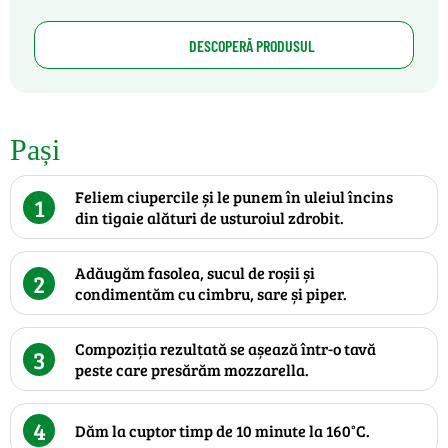
DESCOPERĂ PRODUSUL
Pași
Feliem ciupercile și le punem în uleiul încins
1
din tigaie alături de usturoiul zdrobit.
Adăugăm fasolea, sucul de roșii și
2
condimentăm cu cimbru, sare și piper.
Compoziția rezultată se așează într-o tavă
3
peste care presărăm mozzarella.
4
Dăm la cuptor timp de 10 minute la 160°C.