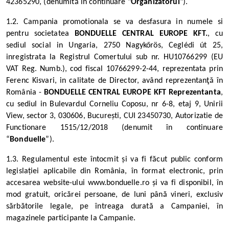
42365290, (denumită în continuare "
Organizatorul
").
1.2.
Campania promotionala se va desfasura in numele si
pentru societatea
BONDUELLE CENTRAL EUROPE KFT.
, cu
sediul social in Ungaria, 2750 Nagykőrös, Ceglédi út 25,
inregistrata la Registrul Comertului sub nr. HU10766299 (EU
VAT Reg. Numb.), cod fiscal 10766299-2-44, reprezentata prin
Ferenc Kisvari, in calitate de Director, având reprezentanţǎ în
România -
BONDUELLE CENTRAL EUROPE KFT Reprezentanta
,
cu sediul in Bulevardul Corneliu Coposu, nr 6-8, etaj 9, Unirii
View, sector 3, 030606, București, CUI 23450730, Autorizatie de
Functionare 1515/12/2018 (denumit în continuare
“
Bonduelle
”).
1.3. Regulamentul este întocmit și va fi făcut public conform
legislației aplicabile din România, în format electronic, prin
accesarea website-ului
www.bonduelle.ro
și va fi disponibil, în
mod gratuit, oricărei persoane, de luni până vineri, exclusiv
sărbătorile legale, pe întreaga durată a Campaniei, în
magazinele participante la Campanie.