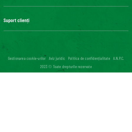
Grupul Bonduelle
Fundatia Louis Bonduelle
Suport clienți
Bonduelle Food Service
Contactează-ne
FAQ
Accesibilitate digitală: neconformă
Gestionarea cookie-urilor
Aviz juridic
Politica de confidențialitate
A.N.P.C.
2023 © Toate drepturile rezervate