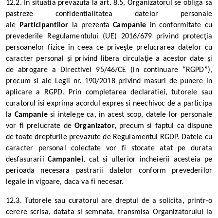
12.2. In situatia prevazuta la art. 8.5, Organizatorul se obliga sa
pastreze confidentialitatea datelor personale
ale
Participantilor
la prezenta
Campanie
in conformitate cu
prevederile Regulamentului (UE) 2016/679 privind protecţia
persoanelor fizice în ceea ce priveşte prelucrarea datelor cu
caracter personal şi privind libera circulaţie a acestor date şi
de abrogare a Directivei 95/46/CE (in continuare “RGPD”),
precum si ale Legii nr. 190/2018 privind masuri de punere in
aplicare a RGPD.
Prin completarea declaratiei, tutorele sau
curatorul isi exprima acordul expres si neechivoc de a participa
la
Campanie
si intelege ca, in acest scop, datele lor personale
vor fi prelucrate de
Organizator,
precum si faptul ca dispune
de toate drepturile prevazute de Regulamentul RGDP. Datele cu
caracter personal colectate vor fi stocate atat pe durata
desfasurarii
Campaniei
, cat si ulterior incheierii acesteia pe
perioada necesara pastrarii datelor conform prevederilor
legale in vigoare, daca va fi necesar.
12.3. Tutorele sau curatorul are dreptul de a solicita, printr-o
cerere scrisa, datata si semnata, transmisa Organizatorului la