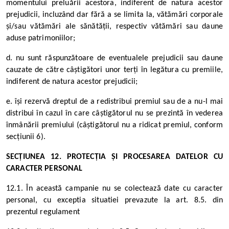
momentului preluării acestora, indiferent de natura acestor
prejudicii, incluzând dar fără a se limita la, vătămări corporale
și/sau vătămări ale sănătății, respectiv vătămări sau daune
aduse patrimoniilor;
d. nu sunt răspunzătoare de eventualele prejudicii sau daune
cauzate de către câștigători unor terți în legătura cu premiile,
indiferent de natura acestor prejudicii;
e. își rezervă dreptul de a redistribui premiul sau de a nu-l mai
distribui în cazul în care câștigătorul nu se prezintă în vederea
înmânării premiului (câștigătorul nu a ridicat premiul, conform
secțiunii 6).
SECȚIUNEA 12. PROTECȚIA ȘI PROCESAREA DATELOR CU
CARACTER PERSONAL
12.1. În această campanie nu se colectează date cu caracter
personal, cu exceptia situatiei prevazute la art. 8.5. din
prezentul regulament