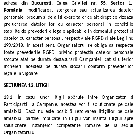
adresa din
Bucuresti, Calea Grivitei nr. 55, Sector 1,
România
, modificarea, stergerea sau actualizarea datelor
personale, precum si de a isi exercita orice alt drept ce vizeaza
prelucrarea datelor lor cu caracter personal in conditiile
stabilite de prevederile legale aplicabile in domeniul protectiei
datelor cu caracter personal, respectiv ale RGPD si ale Legii nr.
190/2018. In acest sens, Organizatorul se obliga sa respecte
toate prevederile RGPD, privind protectia datelor personale
stocate atat pe durata desfasurarii Campaniei, cat si ulterior
incheierii acesteia pe durata stocarii conform prevederilor
legale in vigoare
SECTIUNEA 13. LITIGII
13.1. În cazul unor litigii apărute între Organizator și
Participanții la Campanie, acestea vor fi soluționate pe cale
amiabilă. Dacă nu este posibilă rezolvarea litigiilor pe cale
amiabilă, parțile implicate în litigiu vor înainta litigiul spre
soluționare instanțelor competente române de la sediul
Organizatorului.