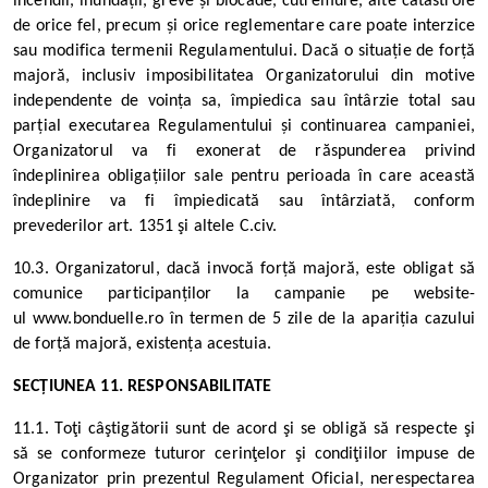
incendii, inundații, greve și blocade, cutremure, alte catastrofe
de orice fel, precum și orice reglementare care poate interzice
sau modifica termenii Regulamentului. Dacă o situație de forță
majoră, inclusiv imposibilitatea Organizatorului din motive
independente de voința sa, împiedica sau întârzie total sau
parțial executarea Regulamentului și continuarea campaniei,
Organizatorul va fi exonerat de răspunderea privind
îndeplinirea obligațiilor sale pentru perioada în care această
îndeplinire va fi împiedicată sau întârziată, conform
prevederilor art. 1351 şi altele C.civ.
10.3. Organizatorul, dacă invocă forță majoră, este obligat să
comunice participanților la campanie pe website-
ul
www.bonduelle.ro
în termen de 5 zile de la apariția cazului
de forță majoră, existența acestuia.
SECȚIUNEA 11. RESPONSABILITATE
11.1. Toţi câştigătorii sunt de acord şi se obligă să respecte şi
să se conformeze tuturor cerinţelor şi condiţiilor impuse de
Organizator prin prezentul Regulament Oficial, nerespectarea