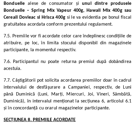
Bonduelle
alese de consumator și
unul dintre produsele
Bonduelle – Spring Mix Vapeur 400g, Hawaii Mix 400g sau
Cereali Dovleac si Hrisca 400g
si le va evidentia pe bonul fiscal
gratuitatea acordata conform prezentului regulament.
7.5. Premiile vor fi acordate celor care îndeplinesc condițiile de
atribuire, pe loc, în limita stocului disponibil din magazinele
participante, la momentul respectiv.
7.6.
Participantul nu poate returna premiul după dobândirea
acestuia.
7.7. Câştigătorii pot solicita acordarea premiilor doar în cadrul
intervalului de desfăşurare a Campaniei, respectiv, de Luni
până Duminică (Luni, Marți, Miercuri, Joi, Vineri, Sâmbătă,
Duminică), în intervalul menționat la secțiunea 6, articolul 6.1
și în concordanță cu orarul magazinelor participante.
SECȚIUNEA 8. PREMIILE ACORDATE