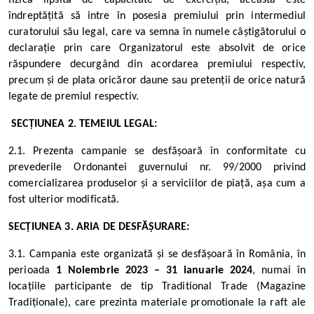
fizică lipsită de capacitate de exercițiu, aceasta este
îndreptățită să intre în posesia premiului prin intermediul
curatorului său legal, care va semna în numele câștigătorului o
declarație prin care Organizatorul este absolvit de orice
răspundere decurgând din acordarea premiului respectiv,
precum și de plata oricăror daune sau pretenții de orice natură
legate de premiul respectiv.
SECȚIUNEA 2. TEMEIUL LEGAL:
2.1. Prezenta campanie se desfășoară în conformitate cu
prevederile Ordonantei guvernului nr. 99/2000 privind
comercializarea produselor și a serviciilor de piață, așa cum a
fost ulterior modificată.
SECȚIUNEA 3. ARIA DE DESFĂȘURARE:
3.1. Campania este organizată și se desfășoară în România, în
perioada
1 Noiembrie 2023 – 31 ianuarie 2024
, numai în
locațiile participante de tip Traditional Trade (Magazine
Tradiționale), care prezinta materiale promotionale la raft ale