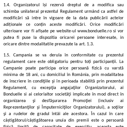
1.4. Organizatorul își rezervă dreptul de a modifica sau
schimba unilateral prezentul Regulament urmând ca astfel de
modificări să intre în vigoare de la data publicării actelor
adiționale ce conțin aceste modificări. Orice modificări
ulterioare vor fi afișate pe website-ul
www.bonduelle.ro
si vor
putea fi puse la dispozitia oricarei persoane interesate, in
oricare dintre modalitatile prevazute la art. 1.3.
1.5. Campania se va derula în conformitate cu prezentul
regulament care este obligatoriu pentru toți participanții. La
Campanie poate participa orice persoană fizică cu varstă
minima de 18 ani, cu domiciliul în România, prin modalitatea
de înscriere în condiţiile şi în perioada stabilită prin prezentul
Regulament, cu excepţia angajaţilor Organizatorului, ai
Bonduelle si ai celorlaltor societăţi implicate în mod direct în
organizarea şi desfăşurarea Promoţiei (inclusiv ai
Reprezentanţilor şi Împuterniciţilor Organizatorului), a soţilor
şi a rudelor de gradul întâi ale acestora. În cazul în care
câștigătorul/câștigătoarea unuia din premii este o persoană