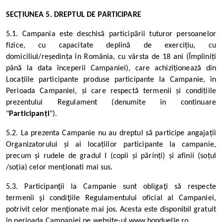
SECȚIUNEA 5. DREPTUL DE PARTICIPARE
5.1. Campania este deschisă participării tuturor persoanelor
fizice, cu capacitate deplină de exercițiu, cu
domiciliul/reședința în România, cu vârsta de 18 ani (Împliniți
până la data începerii Campaniei), care achiziționează din
Locațiile participante produse participante la Campanie, în
Perioada Campaniei, și care respectă termenii și condițiile
prezentului Regulament (denumite în continuare
"
Participanți
").
5.2. La prezenta Campanie nu au dreptul să participe angajații
Organizatorului și ai locațiilor participante la campanie,
precum și rudele de gradul I (copii și părinți) și afinii (soțul
/soția) celor menționati mai sus.
5.3. Participanţii la Campanie sunt obligaţi să respecte
termenii şi condiţiile Regulamentului oficial al Campaniei,
potrivit celor menţionate mai jos. Acesta este disponibil gratuit
în perioada Campaniei pe website-ul
www.bonduelle.ro
.