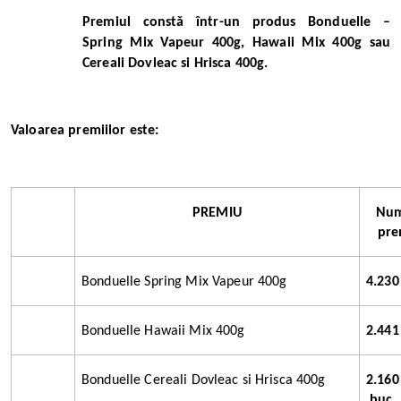
Premiul constǎ într-un produs
Bonduelle –
Spring Mix Vapeur 400g, Hawaii Mix 400g sau
Cereali Dovleac si Hrisca 400g
.
Valoarea premiilor este:
PREMIU
Nu
pre
Bonduelle Spring Mix Vapeur 400g
4.230
Bonduelle Hawaii Mix 400g
2.441
Bonduelle Cereali Dovleac si Hrisca 400g
2.160
buc