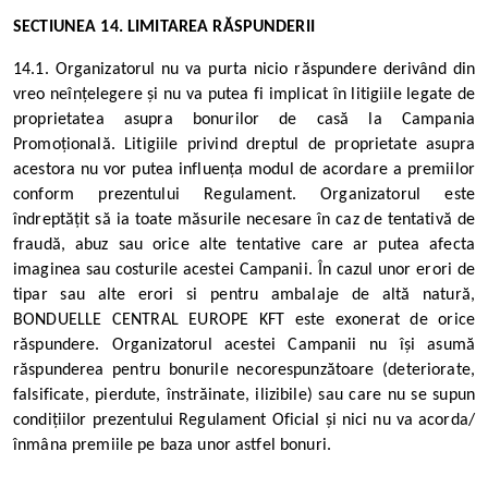
SECTIUNEA 14. LIMITAREA RĂSPUNDERII
14.1. Organizatorul nu va purta nicio răspundere derivând din
vreo neînțelegere și nu va putea fi implicat în litigiile legate de
proprietatea asupra bonurilor de casă la Campania
Promoțională. Litigiile privind dreptul de proprietate asupra
acestora nu vor putea influența modul de acordare a premiilor
conform prezentului Regulament. Organizatorul este
îndreptățit să ia toate măsurile necesare în caz de tentativă de
fraudă, abuz sau orice alte tentative care ar putea afecta
imaginea sau costurile acestei Campanii.
În cazul unor erori de
tipar sau alte erori si pentru ambalaje de altă natură,
BONDUELLE CENTRAL EUROPE KFT este exonerat de orice
răspundere. Organizatorul acestei Campanii nu își asumă
răspunderea pentru bonurile necorespunzătoare (deteriorate,
falsificate, pierdute, înstrăinate, ilizibile) sau care nu se supun
condițiilor prezentului Regulament Oficial și nici nu va acorda/
înmâna premiile pe baza unor astfel bonuri.