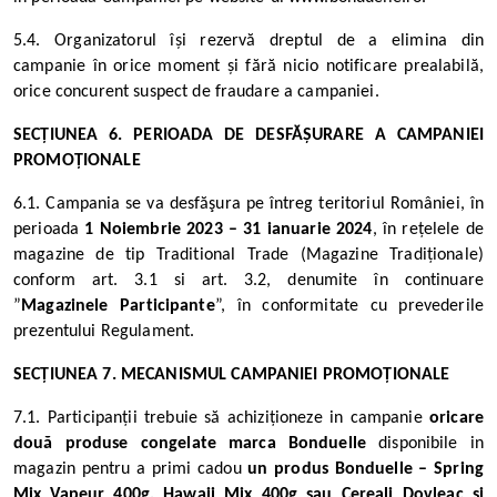
5.4. Organizatorul își rezervă dreptul de a elimina din
campanie în orice moment și fără nicio notificare prealabilă,
orice concurent suspect de fraudare a campaniei.
SECȚIUNEA 6. PERIOADA DE DESFĂȘURARE A CAMPANIEI
PROMOȚIONALE
6.1. Campania se va desfăşura pe întreg teritoriul României, în
perioada
1 Noiembrie 2023 – 31 ianuarie 2024
, în rețelele de
magazine de tip Traditional Trade (Magazine Tradiționale)
conform art. 3.1 si art. 3.2, denumite în continuare
”
Magazinele Participante
”, în conformitate cu prevederile
prezentului Regulament.
SECȚIUNEA 7. MECANISMUL CAMPANIEI PROMOȚIONALE
7.1. Participanții trebuie să achiziționeze in campanie
oricare
două produse congelate marca Bonduelle
disponibile in
magazin pentru a primi cadou
un produs Bonduelle – Spring
Mix Vapeur 400g, Hawaii Mix 400g sau Cereali Dovleac si