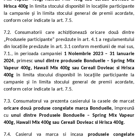
Hrisca 400g
în limita stocului disponibil
în locaţiile participante
la campanie şi în limita stocului general de premii acordate,
conform celor indicate la art. 7.5.
7.2. Consumatorii care achiziționează oricare două dintre
„Produsele participante” prevăzute în art. 4.1 a regulamentului
din locațiile prevăzute în art. 3.1 conform mentiunii de mai sus,
7.1., in perioada campaniei
1 Noiembrie 2023 – 31 ianuarie
2024
, primesc
unul dintre produsele Bonduelle – Spring Mix
Vapeur 400g, Hawaii Mix 400g sau Cereali Dovleac si Hrisca
400g
în limita stocului disponibil în locaţiile participante la
campanie şi în limita stocului general de premii acordate,
conform celor indicate la art. 7.5.
7.3. Consumatorul va prezenta casierului la casele de marcat
oricare două produse congelate marca Bonduelle,
împreună
cu
unul dintre Produsele Bonduelle – Spring Mix Vapeur
400g, Hawaii Mix 400g sau Cereali Dovleac si Hrisca 400g.
7.4. Casierul va marca si incasa
produsele congelate