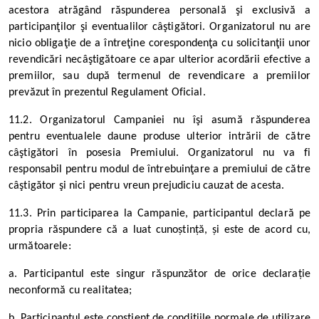
acestora atrăgând răspunderea personală şi exclusivă a
participanţilor şi eventualilor câştigători. Organizatorul nu are
nicio obligaţie de a întreţine corespondenţa cu solicitanţii unor
revendicări necâştigătoare ce apar ulterior acordării efective a
premiilor, sau după termenul de revendicare a premiilor
prevăzut în prezentul Regulament Oficial.
11.2. Organizatorul Campaniei nu îşi asumă răspunderea
pentru eventualele daune produse ulterior intrării de către
câştigători în posesia Premiului.
Organizatorul nu va fi
responsabil pentru modul de întrebuinţare a premiului de către
câştigător şi nici pentru vreun prejudiciu cauzat de acesta.
11.3. Prin participarea la Campanie, participantul declară pe
propria răspundere că a luat cunoștință, și este de acord cu,
următoarele:
a. Participantul este singur răspunzător de orice declarație
neconformă cu realitatea;
b. Participantul este conștient de condițiile normale de utilizare