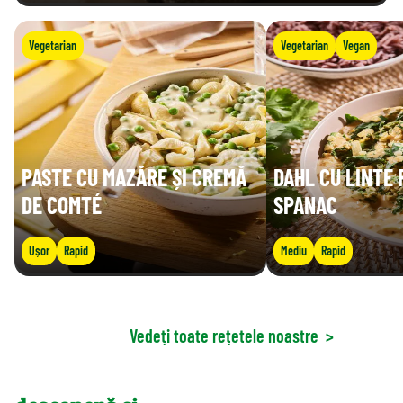
Vegetarian
Vegetarian
Vegan
PASTE CU MAZĂRE ȘI CREMĂ
DAHL CU LINTE 
DE COMTÉ
SPANAC
Ușor
Rapid
Mediu
Rapid
Vedeți toate rețetele noastre
>