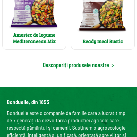
Amestec de legume
Mediteraneean Mix
Ready meal Rustic
Descoperiți produsele noastre
>
Bonduelle, din 1853
Bonduelle este o companie de familie care a lucrat timp
de 7 generații la dezvoltarea producției agricole care
respectă pământul și oamenii. Susținem o agroecologie
eficientă, inteligentă și unificată, orientată spre viitor și