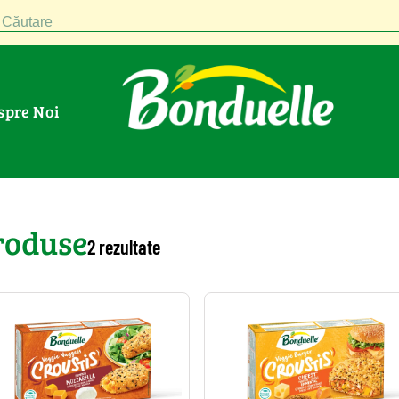
Căutare
espre Noi
roduse
2 rezultate