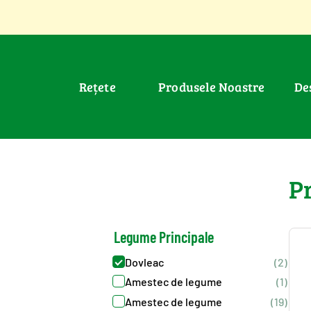
Rețete
Produsele Noastre
D
>
Produse
>
Legume : Dovleac
P
Legume Principale
Dovleac
(2)
Amestec de legume
(1)
Amestec de legume
(19)