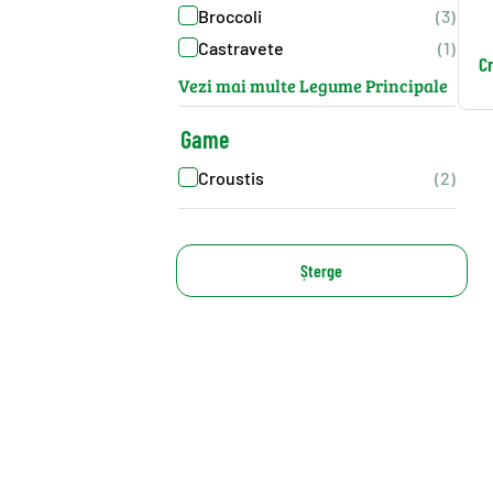
Broccoli
(3)
Castravete
(1)
C
Vezi mai multe Legume Principale
Game
Croustis
(2)
Șterge