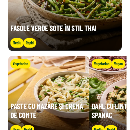
FASOLE VERDE SOTE ÎN STIL THAI
Mediu
Rapid
Vegetarian
Vegetarian
Vegan
PASTE CU MAZĂRE ȘI CREMĂ
DAHL CU LINTE
DE COMTÉ
SPANAC
Ușor
Rapid
Mediu
Rapid