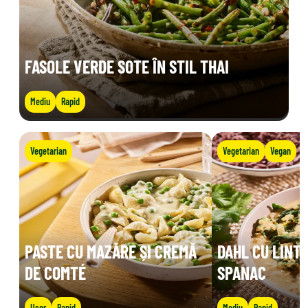
FASOLE VERDE SOTE ÎN STIL THAI
Mediu
Rapid
Vegetarian
Vegetarian
Vegan
PASTE CU MAZĂRE ȘI CREMĂ
DAHL CU LINTE
DE COMTÉ
SPANAC
Ușor
Rapid
Mediu
Rapid