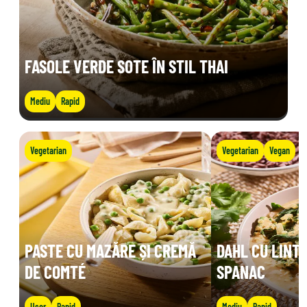
FASOLE VERDE SOTE ÎN STIL THAI
Mediu
Rapid
Vegetarian
Vegetarian
Vegan
PASTE CU MAZĂRE ȘI CREMĂ
DAHL CU LINTE
DE COMTÉ
SPANAC
Ușor
Rapid
Mediu
Rapid