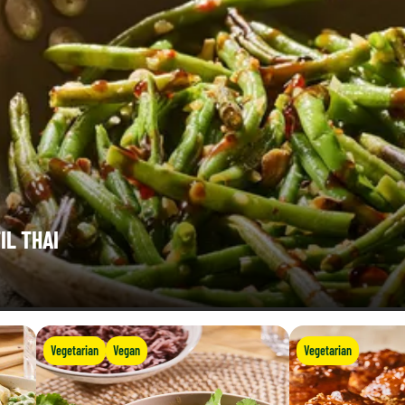
IL THAI
Vegetarian
Vegan
Vegetarian