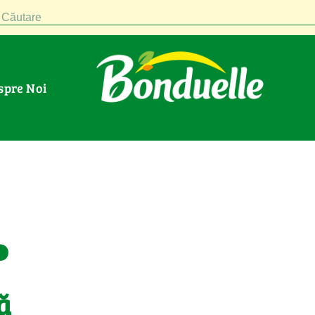
Căutare
espre Noi
.
ă