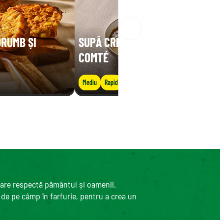
ORUMB ȘI
SUPĂ CREMOASĂ DE LINTE CU
COMTÉ
Mediu
Rapid
care respectă pământul și oamenii.
, de pe câmp în farfurie, pentru a crea un