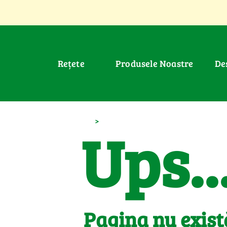
Rețete
Produsele Noastre
D
>
Ups..
Pagina nu exist