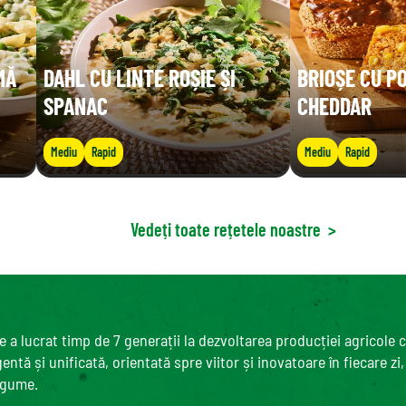
MĂ
DAHL CU LINTE ROȘIE ȘI
BRIOȘE CU P
SPANAC
CHEDDAR
Mediu
Rapid
Mediu
Rapid
Vedeți toate rețetele noastre
>
 a lucrat timp de 7 generații la dezvoltarea producției agricole 
ntă și unificată, orientată spre viitor și inovatoare în fiecare zi
egume.