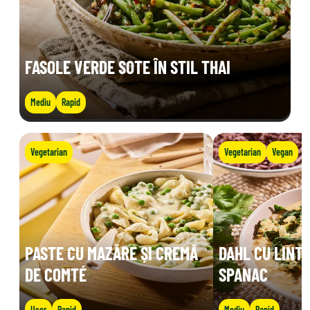
FASOLE VERDE SOTE ÎN STIL THAI
Mediu
Rapid
Vegetarian
Vegetarian
Vegan
PASTE CU MAZĂRE ȘI CREMĂ
DAHL CU LINTE
DE COMTÉ
SPANAC
Ușor
Rapid
Mediu
Rapid