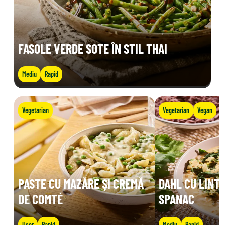
FASOLE VERDE SOTE ÎN STIL THAI
Mediu
Rapid
Vegetarian
Vegetarian
Vegan
PASTE CU MAZĂRE ȘI CREMĂ
DAHL CU LINTE
DE COMTÉ
SPANAC
Ușor
Rapid
Mediu
Rapid