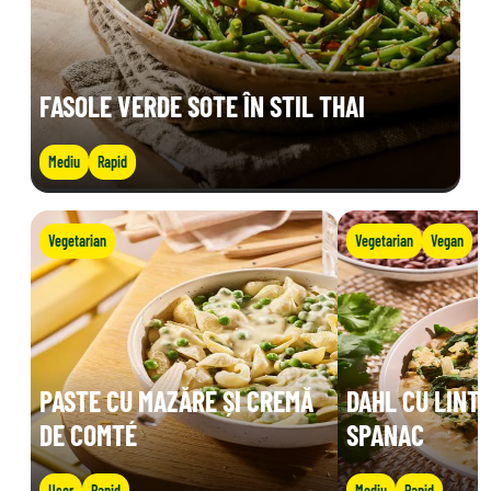
FASOLE VERDE SOTE ÎN STIL THAI
Mediu
Rapid
Vegetarian
Vegetarian
Vegan
PASTE CU MAZĂRE ȘI CREMĂ
DAHL CU LINTE
DE COMTÉ
SPANAC
Ușor
Rapid
Mediu
Rapid