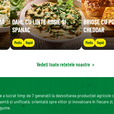
MĂ
DAHL CU LINTE ROȘIE ȘI
BRIOȘE CU P
SPANAC
CHEDDAR
Mediu
Rapid
Mediu
Rapid
Vedeți toate rețetele noastre
>
 a lucrat timp de 7 generații la dezvoltarea producției agricole 
ntă și unificată, orientată spre viitor și inovatoare în fiecare zi
egume.