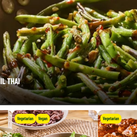
IL THAI
Vegetarian
Vegan
Vegetarian