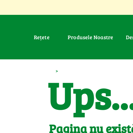
Rețete
Produsele Noastre
D
>
Ups..
Pagina nu exist