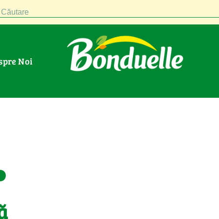
Căutare
espre Noi
.
ă