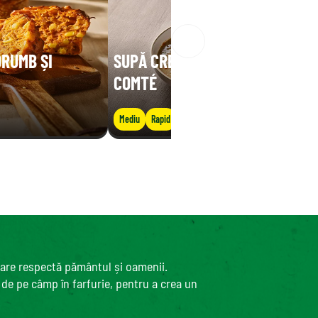
ORUMB ȘI
SUPĂ CREMOASĂ DE LINTE CU
COMTÉ
Mediu
Rapid
care respectă pământul și oamenii.
, de pe câmp în farfurie, pentru a crea un