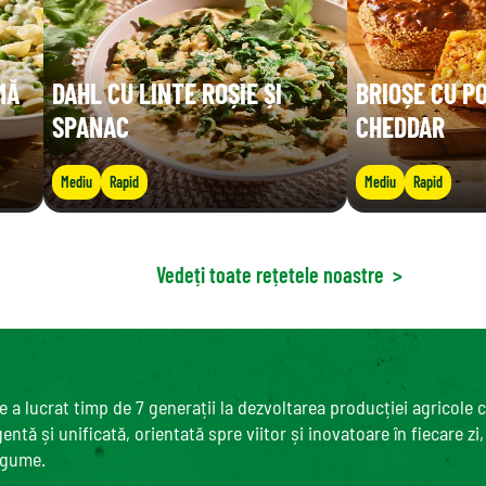
MĂ
DAHL CU LINTE ROȘIE ȘI
BRIOȘE CU P
SPANAC
CHEDDAR
Mediu
Rapid
Mediu
Rapid
Vedeți toate rețetele noastre
>
 a lucrat timp de 7 generații la dezvoltarea producției agricole 
ntă și unificată, orientată spre viitor și inovatoare în fiecare zi
egume.