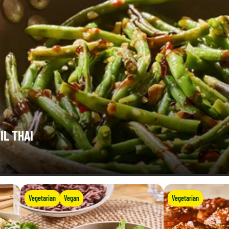
IL THAI
Vegetarian
Vegan
Vegetarian