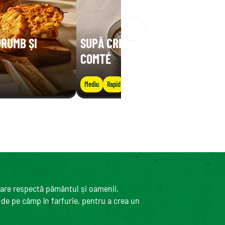
ORUMB ȘI
SUPĂ CREMOASĂ DE LINTE CU
COMTÉ
Mediu
Rapid
care respectă pământul și oamenii.
, de pe câmp în farfurie, pentru a crea un