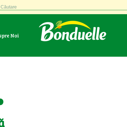
Căutare
espre Noi
.
ă