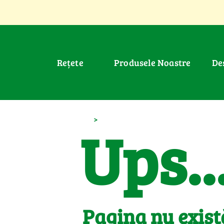
Rețete
Produsele Noastre
D
>
Ups..
Pagina nu exist