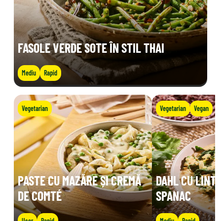
FASOLE VERDE SOTE ÎN STIL THAI
Mediu
Rapid
Vegetarian
Vegetarian
Vegan
PASTE CU MAZĂRE ȘI CREMĂ
DAHL CU LINTE
DE COMTÉ
SPANAC
Ușor
Rapid
Mediu
Rapid