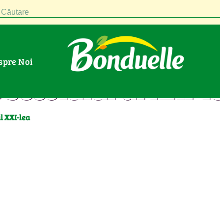
Căutare
espre Noi
secolului al XXI-l
l XXI-lea