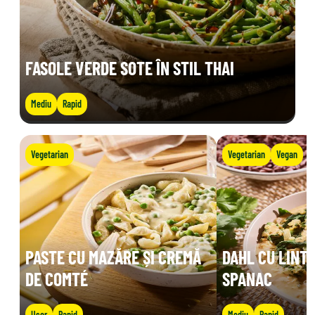
FASOLE VERDE SOTE ÎN STIL THAI
Mediu
Rapid
Vegetarian
Vegetarian
Vegan
PASTE CU MAZĂRE ȘI CREMĂ
DAHL CU LINTE
DE COMTÉ
SPANAC
Ușor
Rapid
Mediu
Rapid