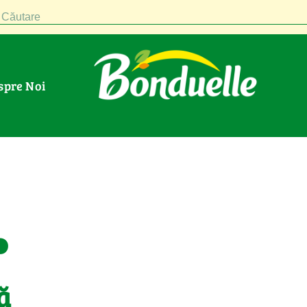
Căutare
espre Noi
.
ă