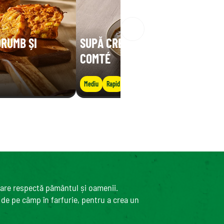
ORUMB ȘI
SUPĂ CREMOASĂ DE LINTE CU
COMTÉ
Mediu
Rapid
care respectă pământul și oamenii.
, de pe câmp în farfurie, pentru a crea un