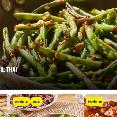
IL THAI
Vegetarian
Vegan
Vegetarian