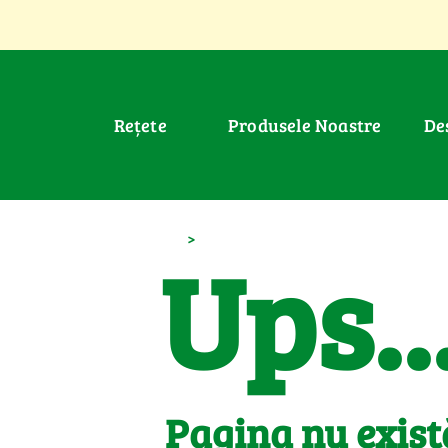
Rețete
Produsele Noastre
D
>
Ups..
Pagina nu exist