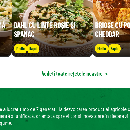
MĂ
DAHL CU LINTE ROȘIE ȘI
BRIOȘE CU P
SPANAC
CHEDDAR
Mediu
Rapid
Mediu
Rapid
Vedeți toate rețetele noastre
>
 a lucrat timp de 7 generații la dezvoltarea producției agricole 
ntă și unificată, orientată spre viitor și inovatoare în fiecare zi
egume.