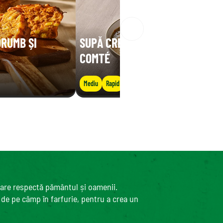
ORUMB ȘI
SUPĂ CREMOASĂ DE LINTE CU
COMTÉ
Mediu
Rapid
care respectă pământul și oamenii.
, de pe câmp în farfurie, pentru a crea un