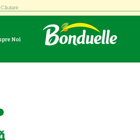
Căutare
espre Noi
.
ă