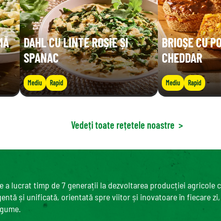
MĂ
DAHL CU LINTE ROȘIE ȘI
BRIOȘE CU P
SPANAC
CHEDDAR
Mediu
Rapid
Mediu
Rapid
Vedeți toate rețetele noastre
>
 a lucrat timp de 7 generații la dezvoltarea producției agricole 
ntă și unificată, orientată spre viitor și inovatoare în fiecare zi
egume.