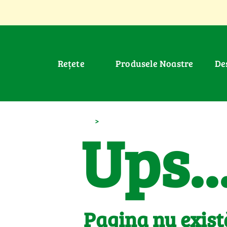
Rețete
Produsele Noastre
D
>
Ups..
Pagina nu exist