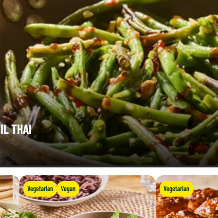
IL THAI
Vegetarian
Vegan
Vegetarian