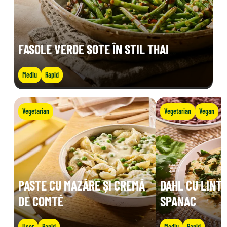
FASOLE VERDE SOTE ÎN STIL THAI
Mediu
Rapid
Vegetarian
Vegetarian
Vegan
PASTE CU MAZĂRE ȘI CREMĂ
DAHL CU LINTE
DE COMTÉ
SPANAC
Ușor
Rapid
Mediu
Rapid