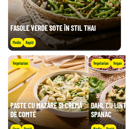
FASOLE VERDE SOTE ÎN STIL THAI
Mediu
Rapid
Vegetarian
Vegetarian
Vegan
PASTE CU MAZĂRE ȘI CREMĂ
DAHL CU LINTE
DE COMTÉ
SPANAC
Ușor
Rapid
Mediu
Rapid