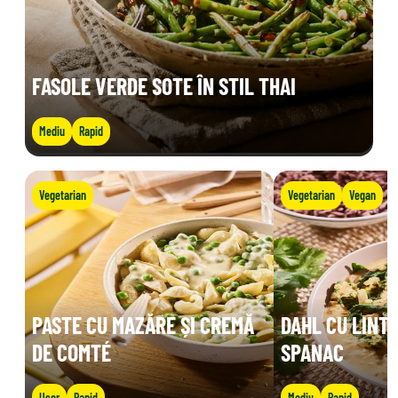
FASOLE VERDE SOTE ÎN STIL THAI
Mediu
Rapid
Vegetarian
Vegetarian
Vegan
PASTE CU MAZĂRE ȘI CREMĂ
DAHL CU LINTE
DE COMTÉ
SPANAC
Ușor
Rapid
Mediu
Rapid