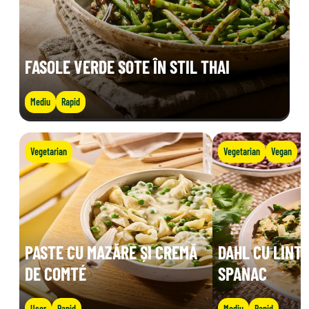
FASOLE VERDE SOTE ÎN STIL THAI
Mediu
Rapid
Vegetarian
Vegetarian
Vegan
PASTE CU MAZĂRE ȘI CREMĂ
DAHL CU LINTE
DE COMTÉ
SPANAC
Ușor
Rapid
Mediu
Rapid