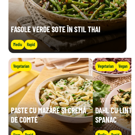
FASOLE VERDE SOTE ÎN STIL THAI
Mediu
Rapid
Vegetarian
Vegetarian
Vegan
PASTE CU MAZĂRE ȘI CREMĂ
DAHL CU LINTE
DE COMTÉ
SPANAC
Ușor
Rapid
Mediu
Rapid