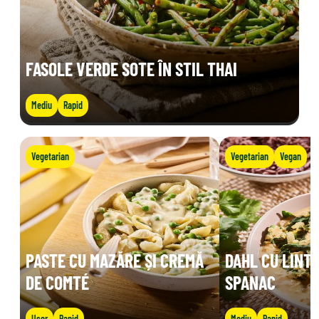
FASOLE VERDE SOTE ÎN STIL THAI
Mediu
Rapid
Vegetarian
Vegetarian
Vegan
PASTE CU MAZĂRE ȘI CREMĂ
DAHL CU LINTE
DE COMTÉ
SPANAC
Ușor
Rapid
Mediu
Rapid