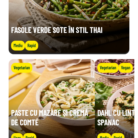
FASOLE VERDE SOTE ÎN STIL THAI
Mediu
Rapid
Vegetarian
Vegetarian
Vegan
PASTE CU MAZĂRE ȘI CREMĂ
DAHL CU LINTE
DE COMTÉ
SPANAC
Ușor
Rapid
Mediu
Rapid