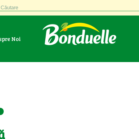
Căutare
espre Noi
.
ă