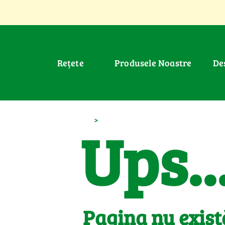
Rețete
Produsele Noastre
D
>
Ups..
Pagina nu exist