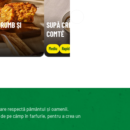
ORUMB ȘI
SUPĂ CREMOASĂ DE LINTE CU
COMTÉ
Mediu
Rapid
care respectă pământul și oamenii.
, de pe câmp în farfurie, pentru a crea un