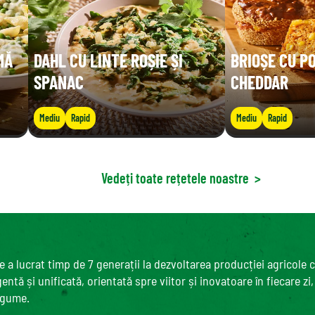
MĂ
DAHL CU LINTE ROȘIE ȘI
BRIOȘE CU P
SPANAC
CHEDDAR
Mediu
Rapid
Mediu
Rapid
Vedeți toate rețetele noastre
>
 a lucrat timp de 7 generații la dezvoltarea producției agricole 
ntă și unificată, orientată spre viitor și inovatoare în fiecare zi
egume.