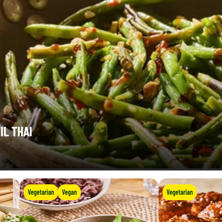
IL THAI
Vegetarian
Vegan
Vegetarian