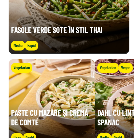
FASOLE VERDE SOTE ÎN STIL THAI
Mediu
Rapid
Vegetarian
Vegetarian
Vegan
PASTE CU MAZĂRE ȘI CREMĂ
DAHL CU LINTE
DE COMTÉ
SPANAC
Ușor
Rapid
Mediu
Rapid