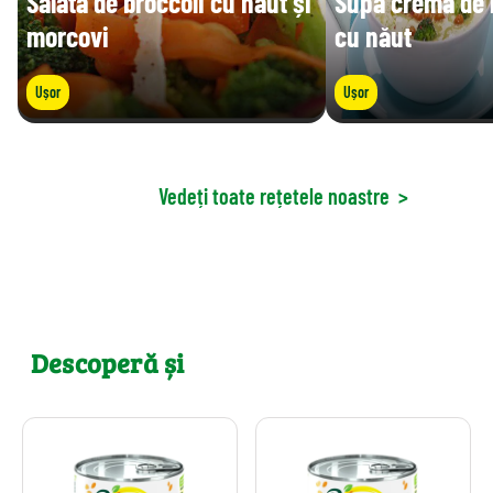
Salată de broccoli cu năut și
Supă cremă de 
morcovi
cu năut
Ușor
Ușor
Vedeți toate rețetele noastre
>
Descoperă și