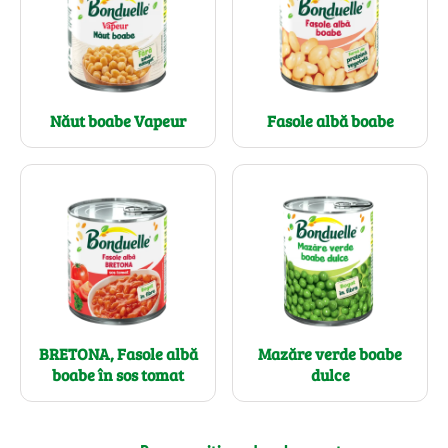
Năut boabe Vapeur
Fasole albă boabe
BRETONA, Fasole albă
Mazăre verde boabe
boabe în sos tomat
dulce