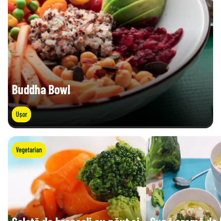
Buddha Bowl
Ușor
Vegetarian