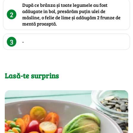
După ce brânza și toate legumele au fost
adăugate in bol, presărăm puțin ulei de
2
măsline, o felie de lime și adăugăm 2 frunze de
mentă proasptă.
3
-
Lasă-te surprins