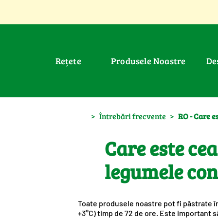
Rețete
Produsele Noastre
D
>
Întrebări frecvente
>
RO - Care e
Care este ce
legumele con
Toate produsele noastre pot fi păstrate în
+3°C) timp de 72 de ore. Este important s