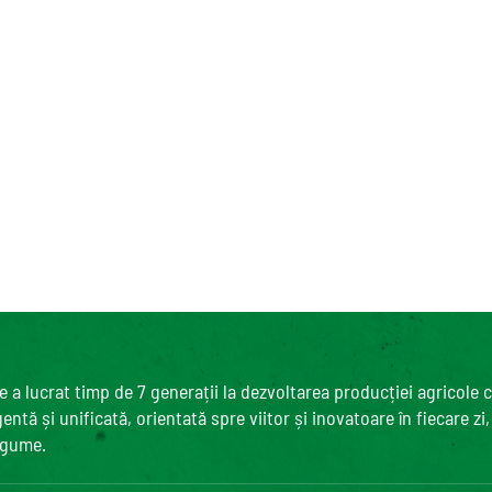
 a lucrat timp de 7 generații la dezvoltarea producției agricole 
ntă și unificată, orientată spre viitor și inovatoare în fiecare zi
egume.