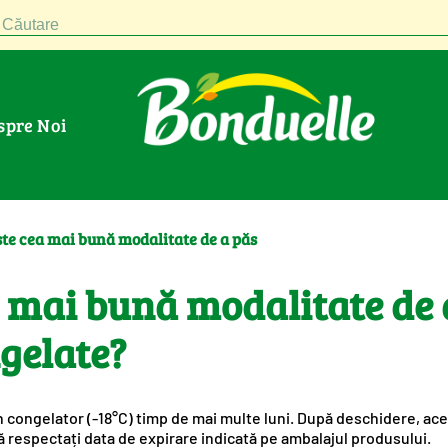
Căutare
espre Noi
ste cea mai bună modalitate de a păs
a mai bună modalitate de 
gelate?
 congelator (-18°C) timp de mai multe luni. După deschidere, aceste
ă respectați data de expirare indicată pe ambalajul produsului.