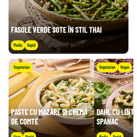
FASOLE VERDE SOTE ÎN STIL THAI
Mediu
Rapid
Vegetarian
Vegetarian
Vegan
PASTE CU MAZĂRE ȘI CREMĂ
DAHL CU LINTE
DE COMTÉ
SPANAC
Ușor
Rapid
Mediu
Rapid