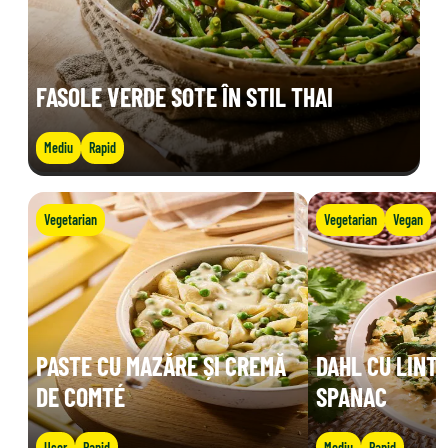
FASOLE VERDE SOTE ÎN STIL THAI
Mediu
Rapid
Vegetarian
Vegetarian
Vegan
PASTE CU MAZĂRE ȘI CREMĂ
DAHL CU LINTE
DE COMTÉ
SPANAC
Ușor
Rapid
Mediu
Rapid