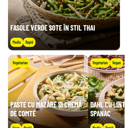
FASOLE VERDE SOTE ÎN STIL THAI
Mediu
Rapid
Vegetarian
Vegetarian
Vegan
PASTE CU MAZĂRE ȘI CREMĂ
DAHL CU LINTE
DE COMTÉ
SPANAC
Ușor
Rapid
Mediu
Rapid