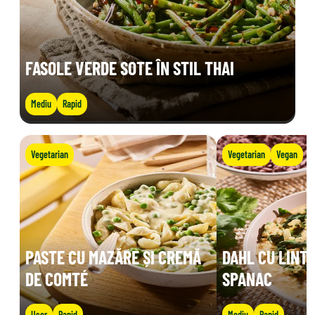
FASOLE VERDE SOTE ÎN STIL THAI
Mediu
Rapid
Vegetarian
Vegetarian
Vegan
PASTE CU MAZĂRE ȘI CREMĂ
DAHL CU LINTE
DE COMTÉ
SPANAC
Ușor
Rapid
Mediu
Rapid