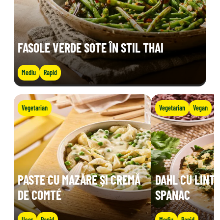
FASOLE VERDE SOTE ÎN STIL THAI
Mediu
Rapid
Vegetarian
Vegetarian
Vegan
PASTE CU MAZĂRE ȘI CREMĂ
DAHL CU LINTE
DE COMTÉ
SPANAC
Ușor
Rapid
Mediu
Rapid