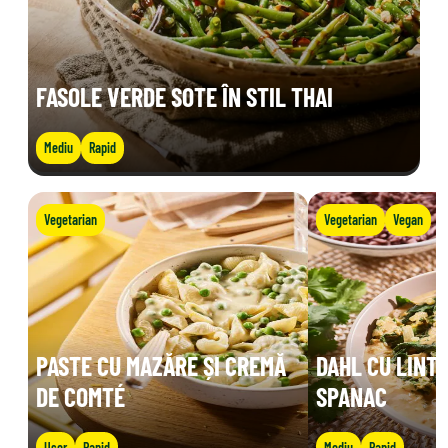
FASOLE VERDE SOTE ÎN STIL THAI
Mediu
Rapid
Vegetarian
Vegetarian
Vegan
PASTE CU MAZĂRE ȘI CREMĂ
DAHL CU LINTE
DE COMTÉ
SPANAC
Ușor
Rapid
Mediu
Rapid