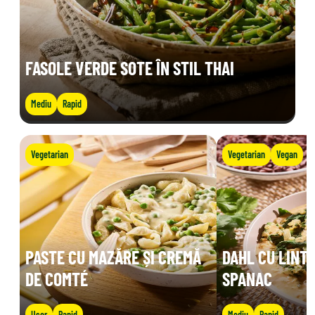
FASOLE VERDE SOTE ÎN STIL THAI
Mediu
Rapid
Vegetarian
Vegetarian
Vegan
PASTE CU MAZĂRE ȘI CREMĂ
DAHL CU LINTE
DE COMTÉ
SPANAC
Ușor
Rapid
Mediu
Rapid