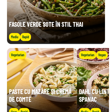
FASOLE VERDE SOTE ÎN STIL THAI
Mediu
Rapid
Vegetarian
Vegetarian
Vegan
PASTE CU MAZĂRE ȘI CREMĂ
DAHL CU LINTE
DE COMTÉ
SPANAC
Ușor
Rapid
Mediu
Rapid