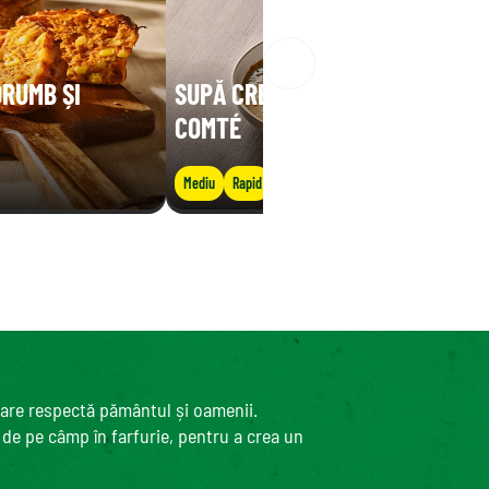
ORUMB ȘI
SUPĂ CREMOASĂ DE LINTE CU
COMTÉ
Mediu
Rapid
care respectă pământul și oamenii.
, de pe câmp în farfurie, pentru a crea un