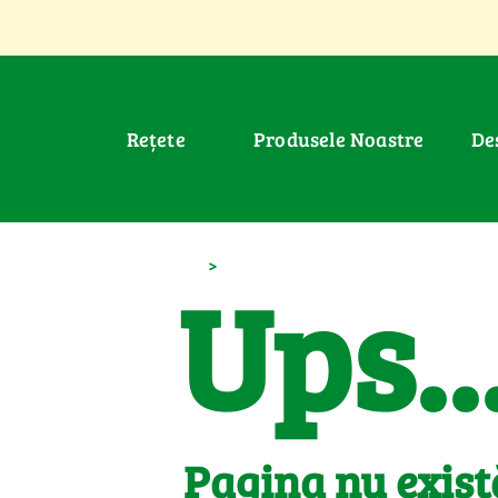
Rețete
Produsele Noastre
D
>
Ups..
Pagina nu exist