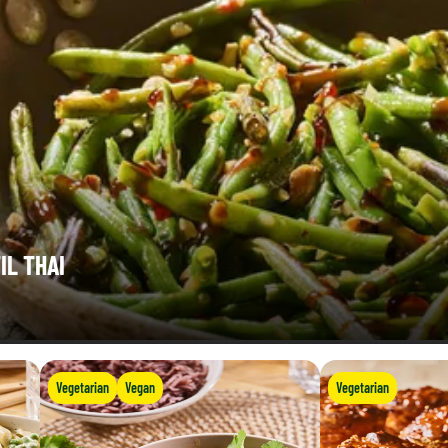
IL THAI
Vegetarian
Vegan
Vegetarian