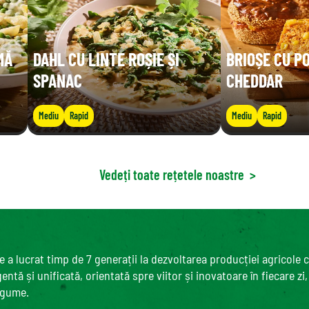
MĂ
DAHL CU LINTE ROȘIE ȘI
BRIOȘE CU P
SPANAC
CHEDDAR
Mediu
Rapid
Mediu
Rapid
Vedeți toate rețetele noastre
>
 a lucrat timp de 7 generații la dezvoltarea producției agricole 
ntă și unificată, orientată spre viitor și inovatoare în fiecare zi
egume.