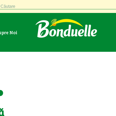
Căutare
espre Noi
.
ă