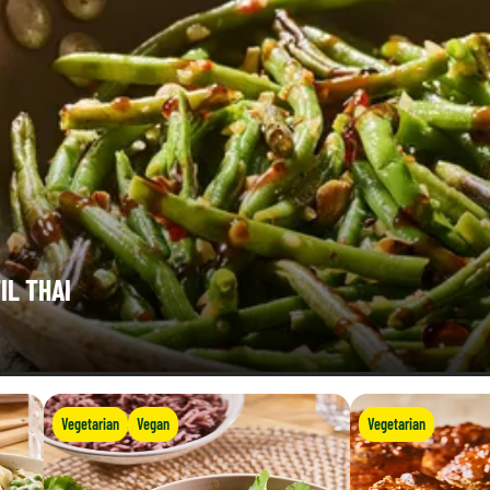
IL THAI
Vegetarian
Vegan
Vegetarian