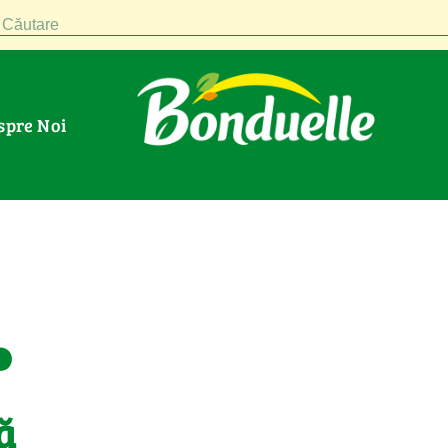
Căutare
espre Noi
.
ă