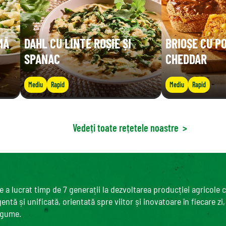
MĂ
DAHL CU LINTE ROȘIE ȘI
BRIOȘE CU P
SPANAC
CHEDDAR
Mediu
Rapid
Mediu
Rapid
Vedeți toate rețetele noastre
>
 a lucrat timp de 7 generații la dezvoltarea producției agricole 
ntă și unificată, orientată spre viitor și inovatoare în fiecare zi
egume.