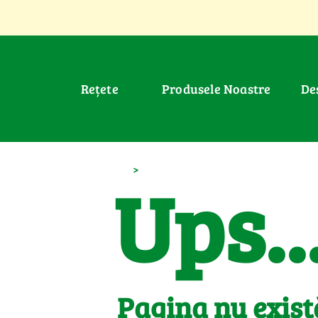
Rețete
Produsele Noastre
D
>
Ups..
Pagina nu exist