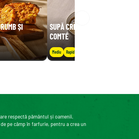
ORUMB ȘI
SUPĂ CREMOASĂ DE LINTE CU
COMTÉ
Mediu
Rapid
care respectă pământul și oamenii.
, de pe câmp în farfurie, pentru a crea un