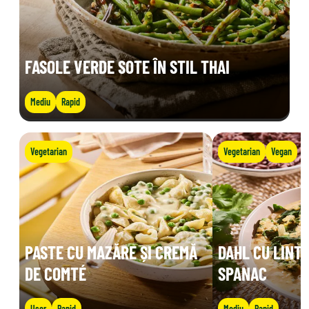
FASOLE VERDE SOTE ÎN STIL THAI
Mediu
Rapid
Vegetarian
Vegetarian
Vegan
PASTE CU MAZĂRE ȘI CREMĂ
DAHL CU LINTE
DE COMTÉ
SPANAC
Ușor
Rapid
Mediu
Rapid