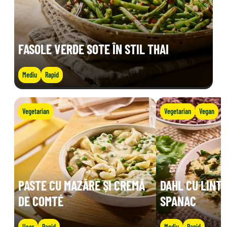
FASOLE VERDE SOTE ÎN STIL THAI
Mediu
Rapid
Vegetarian
Vegetarian
Vegan
PASTE CU MAZĂRE ȘI CREMĂ
DAHL CU LINTE
DE COMTÉ
SPANAC
Ușor
Rapid
Mediu
Rapid