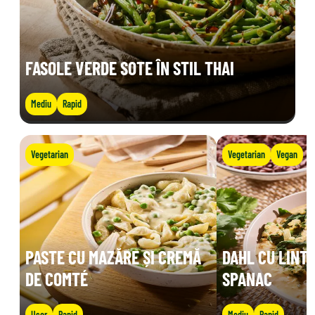
FASOLE VERDE SOTE ÎN STIL THAI
Mediu
Rapid
Vegetarian
Vegetarian
Vegan
PASTE CU MAZĂRE ȘI CREMĂ
DAHL CU LINTE
DE COMTÉ
SPANAC
Ușor
Rapid
Mediu
Rapid