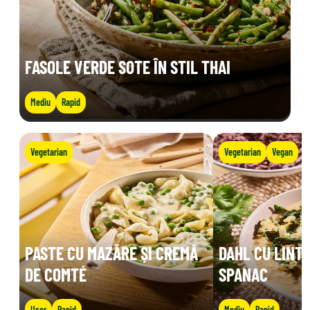
FASOLE VERDE SOTE ÎN STIL THAI
Mediu
Rapid
Vegetarian
Vegetarian
Vegan
PASTE CU MAZĂRE ȘI CREMĂ
DAHL CU LINTE
DE COMTÉ
SPANAC
Ușor
Rapid
Mediu
Rapid