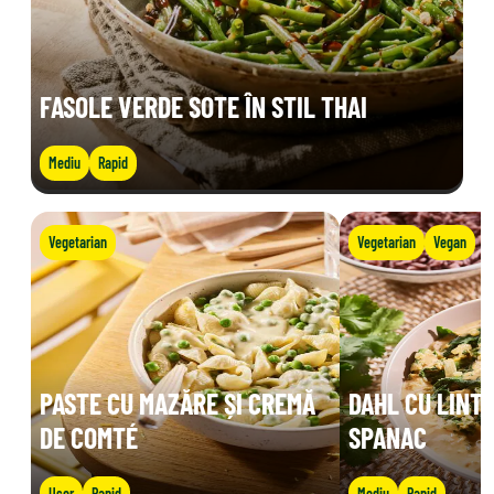
FASOLE VERDE SOTE ÎN STIL THAI
Mediu
Rapid
Vegetarian
Vegetarian
Vegan
PASTE CU MAZĂRE ȘI CREMĂ
DAHL CU LINTE
DE COMTÉ
SPANAC
Ușor
Rapid
Mediu
Rapid