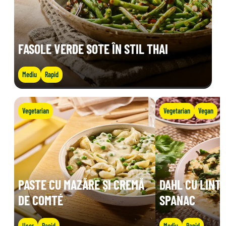
FASOLE VERDE SOTE ÎN STIL THAI
Mediu
Rapid
Vegetarian
Vegetarian
Vegan
PASTE CU MAZĂRE ȘI CREMĂ
DAHL CU LINTE
DE COMTÉ
SPANAC
Ușor
Rapid
Mediu
Rapid