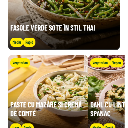
FASOLE VERDE SOTE ÎN STIL THAI
Mediu
Rapid
Vegetarian
Vegetarian
Vegan
PASTE CU MAZĂRE ȘI CREMĂ
DAHL CU LINTE
DE COMTÉ
SPANAC
Ușor
Rapid
Mediu
Rapid