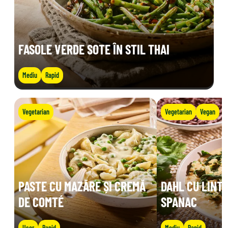
FASOLE VERDE SOTE ÎN STIL THAI
Mediu
Rapid
Vegetarian
Vegetarian
Vegan
PASTE CU MAZĂRE ȘI CREMĂ
DAHL CU LINTE
DE COMTÉ
SPANAC
Ușor
Rapid
Mediu
Rapid